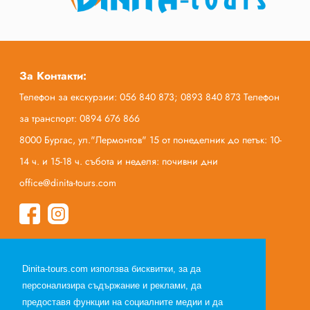
За Контакти:
Телефон за екскурзии: 056 840 873; 0893 840 873 Телефон
за транспорт: 0894 676 866
8000 Бургас, ул."Лермонтов" 15 от понеделник до петък: 10-
14 ч. и 15-18 ч. събота и неделя: почивни дни
office@dinita-tours.com
Начало
Dinita-tours.com използва бисквитки, за да
За нас
персонализира съдържание и реклами, да
Полезна информация
предоставя функции на социалните медии и да