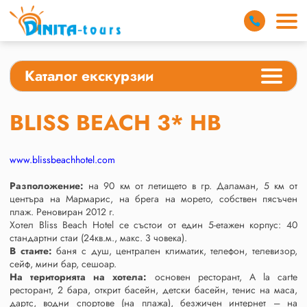
Каталог екскурзии
BLISS BEACH 3* HB
www.blissbeachhotel.com
Разположение:
на 90 км от летището в гр. Даламан, 5 км от
центъра на Мармарис, на брега на морето, собствен пясъчен
плаж. Реновиран 2012 г.
Хотел Bliss Beach Hotel се състои от един 5-етажен корпус: 40
стандартни стаи (24кв.м., макс. 3 човека).
В стаите:
баня с душ, централен климатик, телефон, телевизор,
сейф, мини бар, сешоар.
На територията на хотела:
основен ресторант, A la carte
ресторант, 2 бара, открит басейн, детски басейн, тенис на маса,
дартс, водни спортове (на плажа), безжичен интернет – на