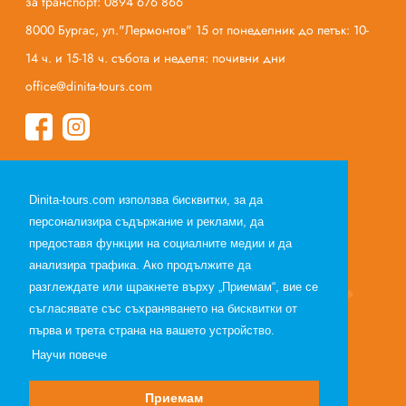
за транспорт: 0894 676 866
8000 Бургас, ул."Лермонтов" 15 от понеделник до петък: 10-
14 ч. и 15-18 ч. събота и неделя: почивни дни
office@dinita-tours.com
Начало
Dinita-tours.com използва бисквитки, за да
За нас
персонализира съдържание и реклами, да
Полезна информация
предоставя функции на социалните медии и да
Общи условия по договор за екскурзия
анализира трафика. Ако продължите да
Общи условия по договор за почивка
разглеждате или щракнете върху „Приемам“, вие се
съгласявате със съхраняването на бисквитки от
Лични данни
първа и трета страна на вашето устройство.
Партньори
Научи повече
Приемам