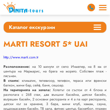
Каталог екскурзии
MARTI RESORT 5* UAI
http://www.marti.com.tr
Разположение:
на 10 минути от село Ичмелер, на 8 км от
центъра на Мармарис, на брега на морето. Собствен плаж -
пясъчен.
В стаите:
климатик, телевизор, телефон, тераса или френски
балкон, мини бар, сейф, баня, сешоар.
На територията на хотела:
Хотелът се състои от 4 блока и
разполага с 268 стаи, два външни басейна, детски басейн,
вътрешен басейн, 2 основни ресторанта и 4 а ла карт ресторанта,
детски кът за храненe, 3 бара, мини клуб, хамам, сауна,
хидромасажен басейн, ТВ зала, фитнес център, баскетбол, плажен