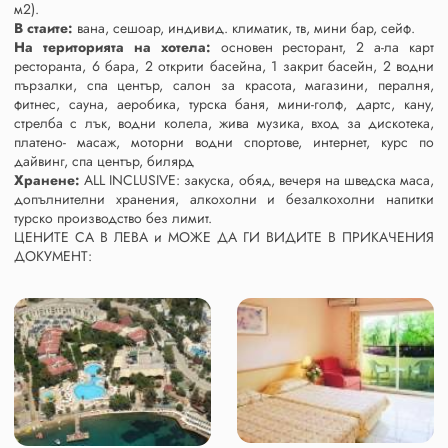
м2).
В стаите:
вана, сешоар, индивид. климатик, тв, мини бар, сейф.
На територията на хотела:
основен ресторант, 2 а-ла карт
ресторанта, 6 бара, 2 открити басейна, 1 закрит басейн, 2 водни
пързалки, спа център, салон за красота, магазини, пералня,
фитнес, сауна, аеробика, турска баня, мини-голф, дартс, кану,
стрелба с лък, водни колела, жива музика, вход за дискотека,
платено- масаж, моторни водни спортове, интернет, курс по
дайвинг, спа център, билярд
Хранене:
ALL INCLUSIVE: закуска, обяд, вечеря на шведска маса,
допълнителни хранения, алкохолни и безалкохолни напитки
турско производство без лимит.
ЦЕНИТЕ СА В ЛЕВА и МОЖЕ ДА ГИ ВИДИТЕ В ПРИКАЧЕНИЯ
ДОКУМЕНТ: