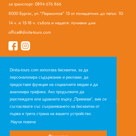
за транспорт: 0894 676 866
8000 Бургас, ул."Лермонтов" 15 от понеделник до петък: 10-
14 ч. и 15-18 ч. събота и неделя: почивни дни
office@dinita-tours.com
Начало
Dinita-tours.com използва бисквитки, за да
За нас
персонализира съдържание и реклами, да
Полезна информация
предоставя функции на социалните медии и да
Общи условия по договор за екскурзия
анализира трафика. Ако продължите да
Общи условия по договор за почивка
разглеждате или щракнете върху „Приемам“, вие се
съгласявате със съхраняването на бисквитки от
Лични данни
първа и трета страна на вашето устройство.
Партньори
Научи повече