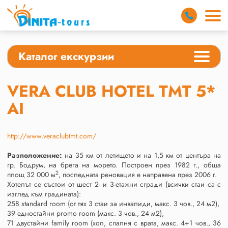
Каталог екскурзии
VERA CLUB HOTEL TMT 5*
AI
http://www.veraclubtmt.com/
Разположение:
на 35 км от летището и на 1,5 км от центъра на
гр. Бодрум, на брега на морето. Построен през 1982 г., обща
2
площ 32 000 м
, последната реновация е направена през 2006 г.
Хотелът се състои от шест 2- и 3-етажни сгради (всички стаи са с
изглед към градината):
258 standard room (от тях 3 стаи за инвалиди, макс. 3 чов., 24 м2),
39 едностайни promo room (макс. 3 чов., 24 м2),
71 двустайни family room (хол, спалня с врата, макс. 4+1 чов., 36