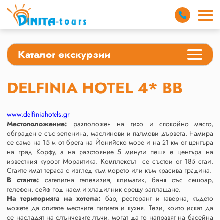
Каталог екскурзии
DELFINIA HOTEL 4* ВВ
www.delfiniahotels.gr
Местоположение:
разположен на тихо и спокойно място,
обграден е със зеленина, маслинови и палмови дървета. Намира
се само на 15 м от брега на Йонийско море и на 21 км от центъра
на град Корфу, а на разстояние 5 минути пеша е центъра на
известния курорт Мораитика. Комплексът
се състои от 185 стаи.
Стаите имат тераса с изглед към морето или към красива градина.
В стаите:
сателитна телевизия, климатик, баня със сешоар,
телефон, сейф под наем и хладилник срещу заплащане.
На територията на хотела:
бар, ресторант и таверна, където
можете да опитате местните питиета и кухня. Тези, които искат да
се насладят на слънчевите лъчи, могат да го направят на басейна