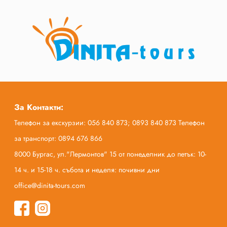
За Контакти:
Телефон за екскурзии: 056 840 873; 0893 840 873 Телефон
за транспорт: 0894 676 866
8000 Бургас, ул."Лермонтов" 15 от понеделник до петък: 10-
14 ч. и 15-18 ч. събота и неделя: почивни дни
office@dinita-tours.com