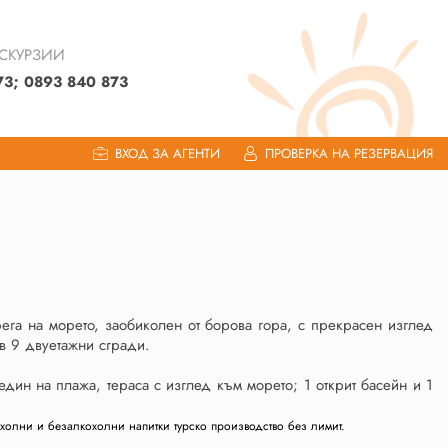
КСКУРЗИИ
73; 0893 840 873
ВХОД ЗА АГЕНТИ
ПРОВЕРКА НА РЕЗЕРВАЦИЯ
га на морето, заобиколен от борова гора, с прекрасен изглед
 в 9 двуетажни сгради.
един на плажа, тераса с изглед към морето; 1 открит басейн и 1
холни и безалкохолни напитки турско производство без лимит.