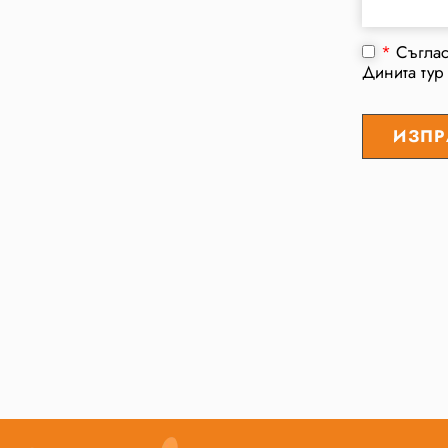
*
Съгла
Динита тур