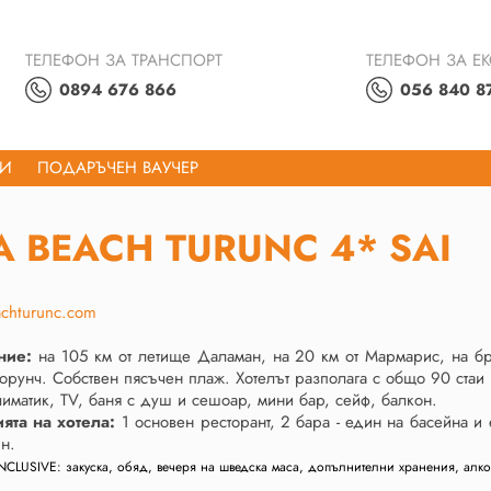
ТЕЛЕФОН ЗА ТРАНСПОРТ
ТЕЛЕФОН ЗА Е
0894 676 866
056 840 8
ТИ
ПОДАРЪЧЕН ВАУЧЕР
 BEACH TURUNC 4* SAI
chturunc.com
ние:
на 105 км от летище Даламан, на 20 км от Мармарис, на бре
орунч. Собствен пясъчен плаж. Хотелът разполага с общо 90 стаи
матик, TV, баня с душ и сешоар, мини бар, сейф, балкон.
ята на хотела:
1 основен ресторант, 2 бара - един на басейна и 
н.
INCLUSIVE: закуска, обяд, вечеря на шведска маса, допълнителни хранения, алко