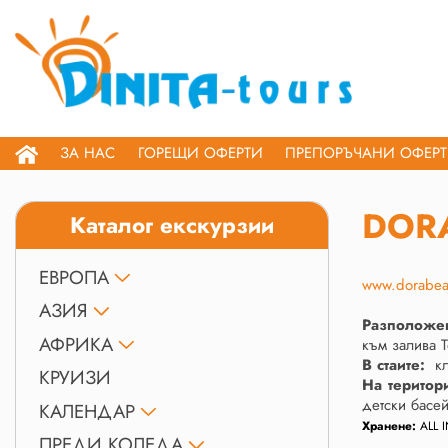
ЗА НАС
ГОРЕЩИ ОФЕРТИ
ПРЕПОРЪЧАНИ ОФЕР
DORA
Каталог екскурзии
ЕВРОПА
www.dorabea
АЗИЯ
Разположе
АФРИКА
към залива Т
В стаите:
кли
КРУИЗИ
На територи
детски басей
КАЛЕНДАР
Хранене:
ALL 
ПРЕДИ КОЛЕДА