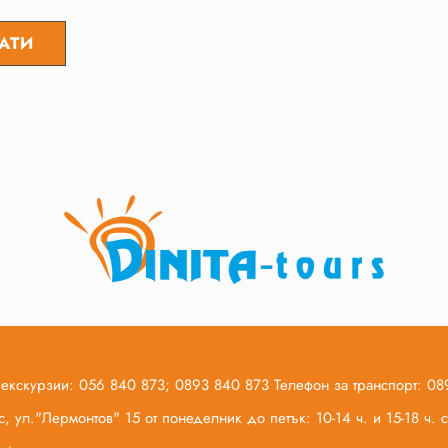
 екскурзии: 056 840 873; 0893 840 873 Телефон за транспорт: 0
, ул."Лермонтов" 15 от понеделник до петък: 10-14 ч. и 15-18 ч.