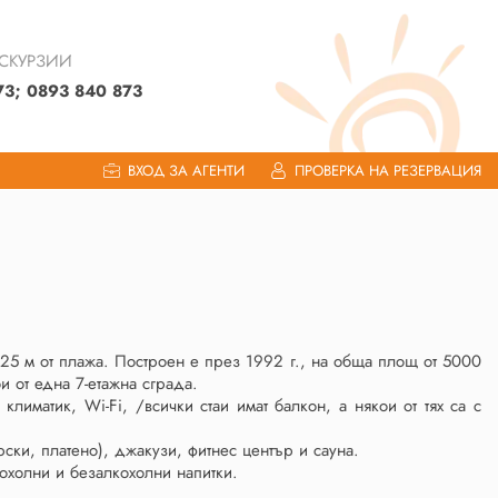
КСКУРЗИИ
73; 0893 840 873
ВХОД ЗА АГЕНТИ
ПРОВЕРКА НА РЕЗЕРВАЦИЯ
 25 м от плажа. Построен е през 1992 г., на обща площ от 5000
и от една 7-етажна сграда.
иматик, Wi-Fi, /всички стаи имат балкон, а някои от тях са с
урски, платено), джакузи, фитнес център и сауна.
кохолни и безалкохолни напитки.