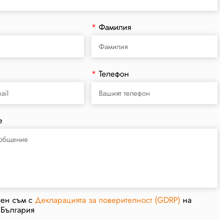
*
Фамилия
*
Телефон
е
сен съм с
Декларацията за поверителност (GDRP)
на
 България