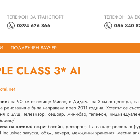
ТЕЛЕФОН ЗА ТРАНСПОРТ
ТЕЛЕФОН ЗА Е
0894 676 866
056 840 8
ТИ
ПОДАРЪЧЕН ВАУЧЕР
LE CLASS 3* AI
tel.net
ние:
на 90 км от летище Милас, в Дидим - на 3 км от центъра, на
 реновация е била направена през 2011 година. Хотелът се състо
ня с душ, телевизор, сешоар, мини-бар, телефон, индивидуален кл
морето/
ията на хотела:
открит басейн, ресторант, 1 а ла карт ресторант (т
ll inclusive: закуска, обяд, вечеря, междинни хранения, местни ал