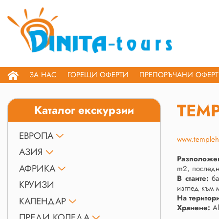
ЗА НАС
ГОРЕЩИ ОФЕРТИ
ПРЕПОРЪЧАНИ ОФЕР
TEMP
Каталог екскурзии
ЕВРОПА
www.templeho
АЗИЯ
Разположе
АФРИКА
m2, последна
В стаите:
ба
КРУИЗИ
изглед към 
На територ
КАЛЕНДАР
Хранене:
A
ПРЕДИ КОЛЕДА