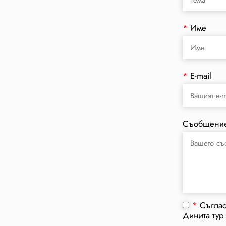
*
Име
*
E-mail
Съобщени
*
Съгла
Динита тур