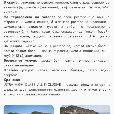
В стаите:
климатик, телевизор, телефон, баня с душ, сешоар, сет
за чай/кафе, минибар (безплатен), сейф (безплатен), балкон, Wi-Fi
интернет.
На територията на хотела:
основен ресторант с външна,
вътрешна и детска секция, 5 а-ла-карт ресторанта (италиански,
мексикански, азиатски, турски и рибен, с предварителна
резервация), 9 бара, суши бар, сладкарница, открит басейн,
закрит басейн, водни пързалки, магазини, СПА център,
дискотека, паркинг.
За децата:
детско меню в ресторанта, детски открит басейн,
детски закрит басейн, водна пързалка, детска площадка, мини
клуб (4-12 г.), анимация.
Безплатни услуги:
турска баня, сауна, фитнес, анимация,
безжичен интернет.
Платени услуги:
масаж, магазини, билярд, лекар, водни
спортове.
Хранене:
ULTRA HIGH CLASS
ALL INCLUSIVE
– закуска, обяд и вечеря на
шведска маса, допълнителни хранения, местни и някои вносни
алкохолни и безалкохолни напитки.