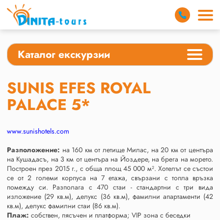
Каталог екскурзии
SUNIS EFES ROYAL
PALACE 5*
www.sunishotels.com
Разположение:
на 160 км от летище Милас, на 20 км от центъра
на Кушадасъ, на 3 км от центъра на Йоздере, на брега на морето.
Построен през 2015 г., с обща площ 45 000 м². Хотелът се състои
се от 2 големи корпуса на 7 етажа, свързани с топла връзка
помежду си. Разполага с 470 стаи - стандартни с три вида
изложение (29 кв.м), делукс (36 кв.м), фамилни апартаменти (42
кв.м), делукс фамилни стаи (86 кв.м).
Плаж:
собствен, пясъчен и платформа; VIP зона с беседки