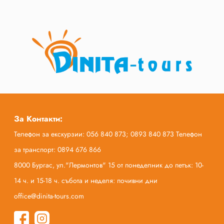
За Контакти:
Телефон за екскурзии: 056 840 873; 0893 840 873 Телефон
за транспорт: 0894 676 866
8000 Бургас, ул."Лермонтов" 15 от понеделник до петък: 10-
14 ч. и 15-18 ч. събота и неделя: почивни дни
office@dinita-tours.com