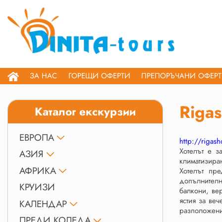
ЗА НАС
ГОРЕЩИ ОФЕРТИ
ПРЕПОРЪЧАНИ ОФЕР
Rigas
Каталог екскурзии
ЕВРОПА
http://rigash
Хотелът е з
АЗИЯ
климатизиран
АФРИКА
Хотелът пре
допълнителн
КРУИЗИ
балкони, вер
ястия за ве
КАЛЕНДАР
разположени
ПРЕДИ КОЛЕДА