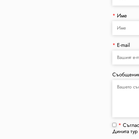
*
Име
*
E-mail
Съобщени
*
Съгла
Динита тур