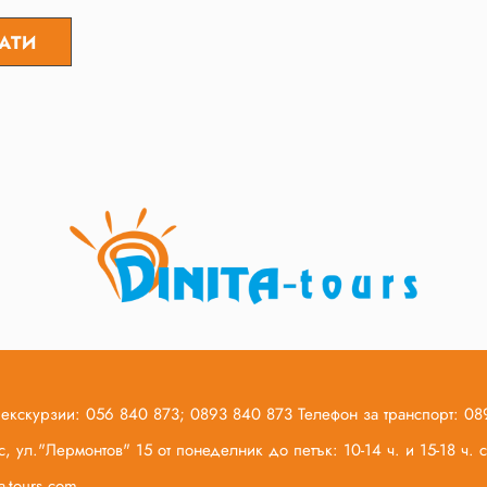
 екскурзии: 056 840 873; 0893 840 873 Телефон за транспорт: 0
, ул."Лермонтов" 15 от понеделник до петък: 10-14 ч. и 15-18 ч.
ta-tours.com