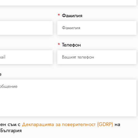
*
Фамилия
*
Телефон
е
сен съм с
Декларацията за поверителност (GDRP)
на
 България