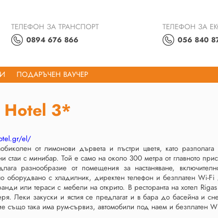
ТЕЛЕФОН ЗА ТРАНСПОРТ
ТЕЛЕФОН ЗА Е
0894 676 866
056 840 8
ТИ
ПОДАРЪЧЕН ВАУЧЕР
 Hotel 3*
otel.gr/el/
аобиколен от лимонови дървета и пъстри цветя, като разполаг
и стаи с минибар. Той е само на около 300 метра от главното при
длага разнообразие от помещения за настаняване, включително
о оборудвано с хладилник, директен телефон и безплатен Wi-Fi 
анди или тераси с мебели на открито. В ресторанта на хотел Rigas
черя. Леки закуски и ястия се предлагат и в бара до басейна и 
е също така има рум-сървиз, автомобили под наем и безплатен Wi