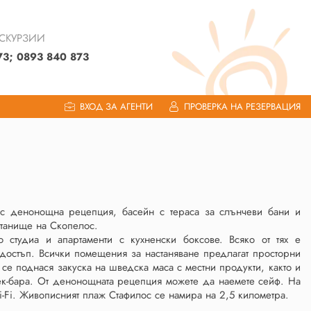
КСКУРЗИИ
73; 0893 840 873
ВХОД ЗА АГЕНТИ
ПРОВЕРКА НА РЕЗЕРВАЦИЯ
а с денонощна рецепция, басейн с тераса за слънчеви бани и
станище на Скопелос.
 студиа и апартаменти с кухненски боксове. Всяко от тях е
достъп. Всички помещения за настаняване предлагат просторни
 се поднася закуска на шведска маса с местни продукти, както и
снек-бара. От денонощната рецепция можете да наемете сейф. На
-Fi. Живописният плаж Стафилос се намира на 2,5 километра.