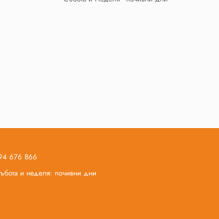
894 676 866
 събота и неделя: почивни дни