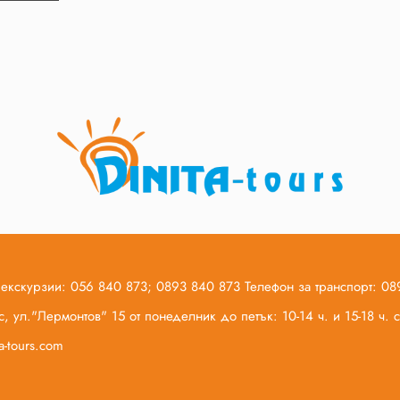
 екскурзии: 056 840 873; 0893 840 873 Телефон за транспорт: 0
, ул."Лермонтов" 15 от понеделник до петък: 10-14 ч. и 15-18 ч.
ta-tours.com