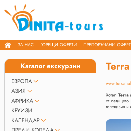
ЗА НАС
ГОРЕЩИ ОФЕРТИ
ПРЕПОРЪЧАНИ ОФЕР
Terra
Каталог екскурзии
ЕВРОПА
www.terramal
АЗИЯ
Хотел
Terra
АФРИКА
от летището.
телевизия и 
КРУИЗИ
КАЛЕНДАР
ПРЕДИ КОЛЕДА