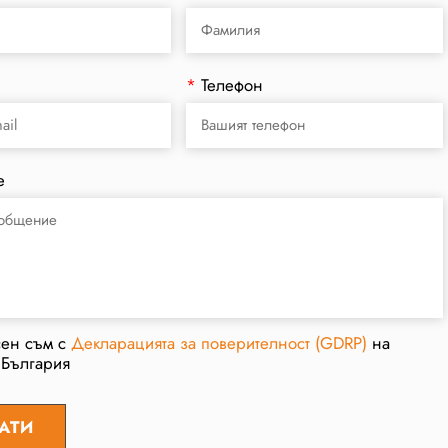
*
Телефон
е
сен съм с
Декларацията за поверителност (GDRP)
на
 България