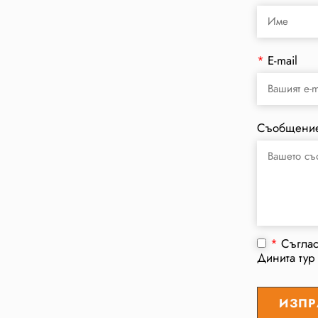
*
E-mail
Съобщени
*
Съгла
Динита тур