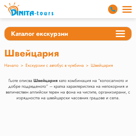
Каталог екскурзии
Швейцария
Начало
>
Екскурзии с автобус в чужбина
>
Швейцария
Гьоте описва
Швейцария
като комбинация на “колосалното и
добре подреденото” – кратка характеристика на непокорния и
величествен алпийски терен на фона на чистите, организирани, с
изрядността на швейцарски часовник градове и села.