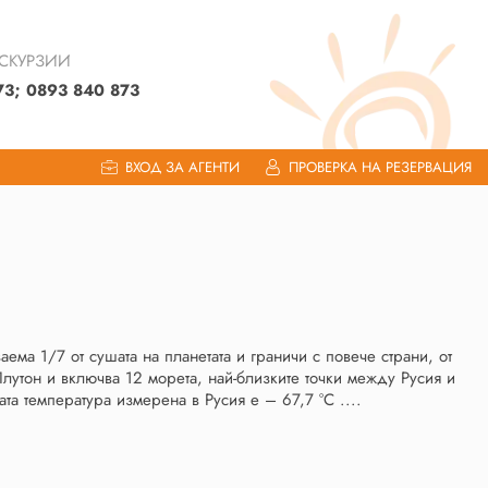
КСКУРЗИИ
73; 0893 840 873
ВХОД ЗА АГЕНТИ
ПРОВЕРКА НА РЕЗЕРВАЦИЯ
аема 1/7 от сушата на планетата и граничи с повече страни, от
Плутон и включва 12 морета, най-близките точки между Русия и
та температура измерена в Русия е – 67,7 °C ....