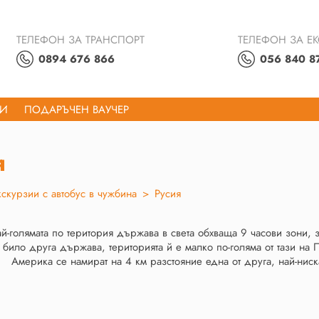
ТЕЛЕФОН ЗА ТРАНСПОРТ
ТЕЛЕФОН ЗА Е
0894 676 866
056 840 8
ТИ
ПОДАРЪЧЕН ВАУЧЕР
я
кскурзии с автобус в чужбина
>
Русия
ай-голямата по територия държава в света обхваща 9 часови зони, з
 било друга държава, територията й е малко по-голяма от тази на 
Америка се намират на 4 км разстояние една от друга, най-ниска