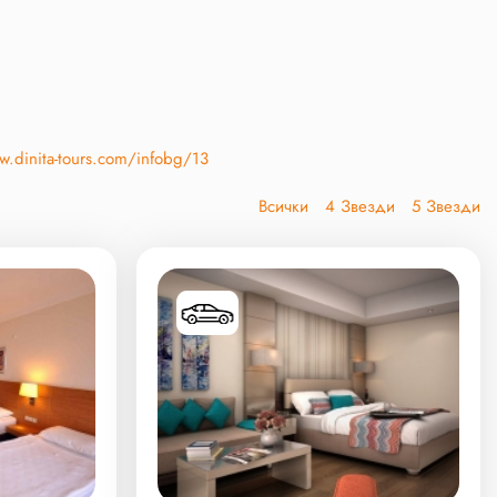
w.dinita-tours.com/infobg/13
Всички
4 Звезди
5 Звезди