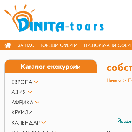
ЗА НАС
ГОРЕЩИ ОФЕРТИ
ПРЕПОРЪЧАНИ ОФЕР
собс
Каталог екскурзии
Начало
>
П
ЕВРОПА
АЗИЯ
АФРИКА
КРУИЗИ
Йозд
КАЛЕНДАР