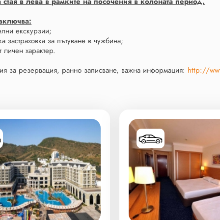
 стая в лева в рамките на посочения в колоната период.
включва:
елни екскурзии;
а застраховка за пътуване в чужбина;
т личен характер.
ия за резервация, ранно записване, важна информация:
http://ww