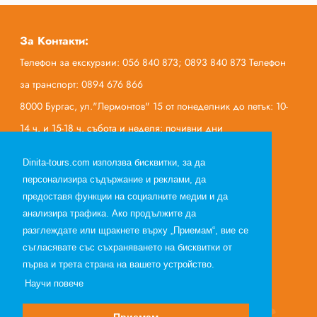
За Контакти:
Телефон за екскурзии: 056 840 873; 0893 840 873 Телефон
за транспорт: 0894 676 866
8000 Бургас, ул."Лермонтов" 15 от понеделник до петък: 10-
14 ч. и 15-18 ч. събота и неделя: почивни дни
office@dinita-tours.com
Dinita-tours.com използва бисквитки, за да
персонализира съдържание и реклами, да
предоставя функции на социалните медии и да
анализира трафика. Ако продължите да
Начало
разглеждате или щракнете върху „Приемам“, вие се
За нас
съгласявате със съхраняването на бисквитки от
Полезна информация
първа и трета страна на вашето устройство.
Научи повече
Общи условия по договор за екскурзия
Общи условия по договор за почивка