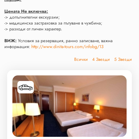
Цената Не включва:
-> допълнителни екскурзии;
-> медицинска застраховка за пътуване в чужбина;
-> разходи от личен характер.
ВИЖ:
Условия за резервация, ранно записване, важна
информация:
http://www.dinita-tours.com/infobg/13
Всички
4 Звезди
5 Звезди